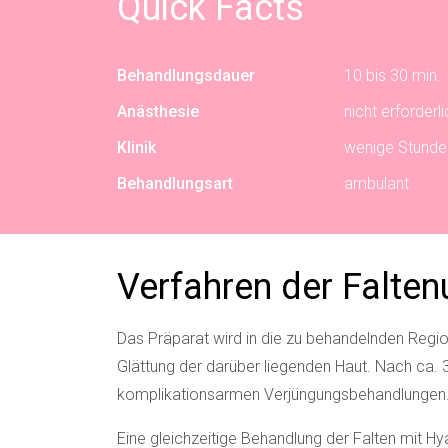
Quick Facts
Behandlungsdauer
10 bis 30 min.
Anästhesie
nicht erforderli
Klinik
wenige Stunde
Behandlungsart
ambulant
Verfahren der Falten
Das Präparat wird in die zu behandelnden Regi
Glättung der darüber liegenden Haut. Nach ca. 
komplikationsarmen Verjüngungsbehandlungen. D
Eine gleichzeitige Behandlung der Falten mit
Hy