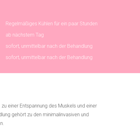
Regelmäßiges Kühlen für ein paar Stunden
ab nächstem Tag
sofort, unmittelbar nach der Behandlung
sofort, unmittelbar nach der Behandlung
 zu einer Entspannung des Muskels und einer
ndlung gehört zu den minimalinvasiven und
n.