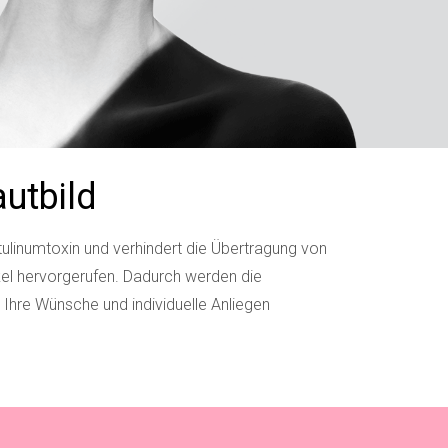
autbild
tulinumtoxin und verhindert die Übertragung von
el hervorgerufen. Dadurch werden die
Ihre Wünsche und individuelle Anliegen