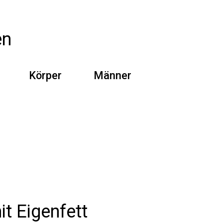
en
Körper
Männer
t Eigenfett