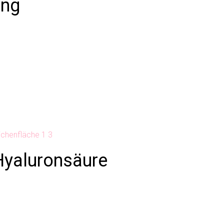
ung
g
Hyaluronsäure